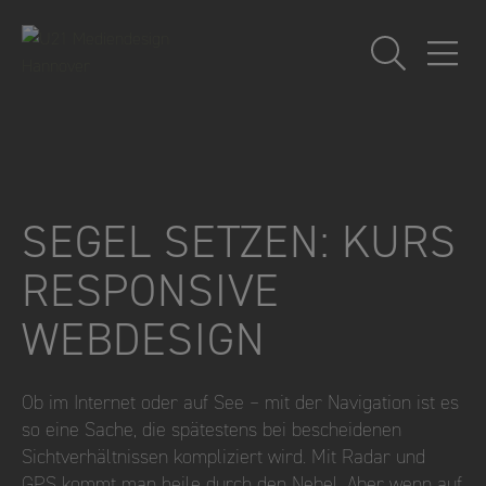
Weiter
zum
Inhalt
SEGEL SETZEN: KURS
RESPONSIVE
WEBDESIGN
Ob im Internet oder auf See – mit der Navigation ist es
so eine Sache, die spätestens bei bescheidenen
Sichtverhältnissen kompliziert wird. Mit Radar und
GPS kommt man heile durch den Nebel. Aber wenn auf