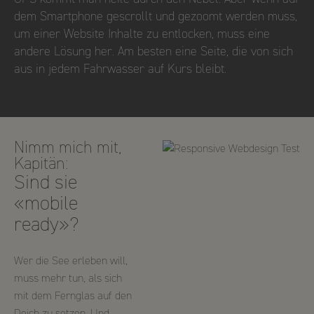
dem Smartphone gescrollt und gezoomt werden muss,
um einer Website Inhalte zu entlocken, muss eine
andere Lösung her. Am besten eine Seite, die von sich
aus in jedem Fahrwasser auf Kurs bleibt.
Nimm mich mit,
Kapitän:
Sind sie
«mobile
ready»?
Wer die See erleben will,
muss mehr tun, als sich
mit dem Fernglas auf den
Deich zu setzen. Und