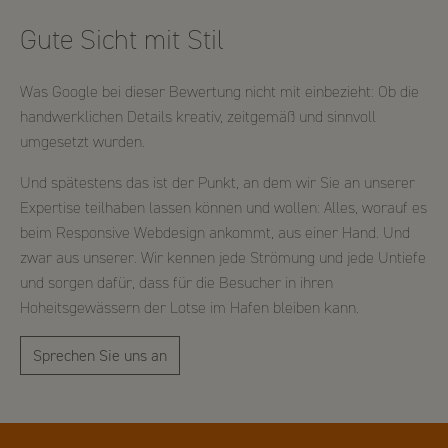
Name
CPref
Gute Sicht mit Stil
Anbieter
U21
Zweck
Speichern der Cookie Einstellungen für unsere Website
Ablauf
1 Jahr
Was Google bei dieser Bewertung nicht mit einbezieht: Ob die
handwerklichen Details kreativ, zeitgemäß und sinnvoll
umgesetzt wurden.
Und spätestens das ist der Punkt, an dem wir Sie an unserer
Expertise teilhaben lassen können und wollen: Alles, worauf es
beim Responsive Webdesign ankommt, aus einer Hand. Und
zwar aus unserer. Wir kennen jede Strömung und jede Untiefe
und sorgen dafür, dass für die Besucher in ihren
Hoheitsgewässern der Lotse im Hafen bleiben kann.
Name
_pk_id
Sprechen Sie uns an
Anbieter
u21
Zweck
Matomo: Das Cookie identifiziert Benutzer und prüft, ob bereits
eine Session aktiv ist und berechnet sitzungsübergreifende
Metriken wie Anzahl der Besuche bis zum Zielabschluss, Anzahl
der Besuche oder Tage seit letztem Besuch.
Ablauf
13 Monate