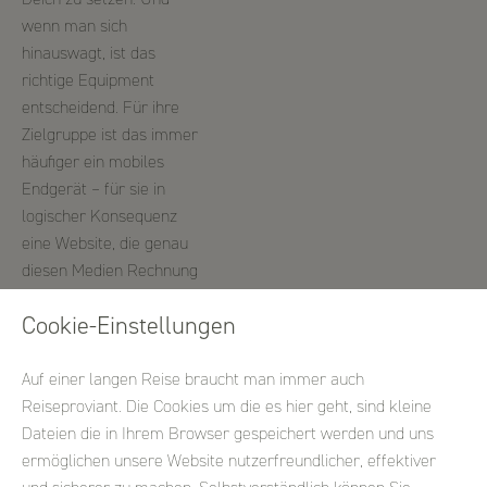
wenn man sich
hinauswagt, ist das
richtige Equipment
entscheidend. Für ihre
Zielgruppe ist das immer
häufiger ein mobiles
Endgerät – für sie in
logischer Konsequenz
eine Website, die genau
diesen Medien Rechnung
trägt.
Cookie-Einstellungen
Seit 2015 bewertet
Google als wichtigste
Auf einer langen Reise braucht man immer auch
Suchmaschine die Mobil-
Reiseproviant. Die Cookies um die es hier geht, sind kleine
Tauglichkeit einer Seite
Dateien die in Ihrem Browser gespeichert werden und uns
als wichtigen Ranking-
ermöglichen unsere Website nutzerfreundlicher, effektiver
Faktor. Wir wissen, wie