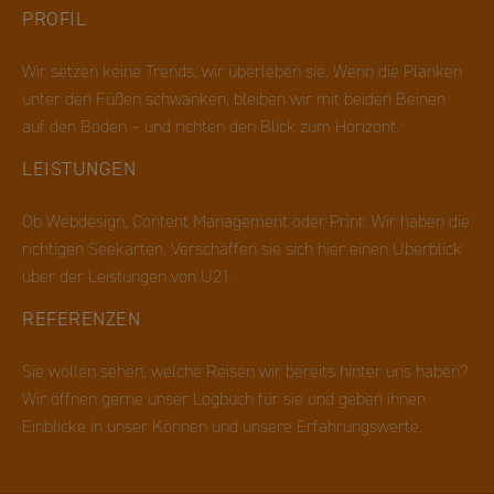
PROFIL
Name
_pk_ses
Anbieter
Zweck
Matomo: Das Cookie identifiziert Benutzer und prüft, ob bereits
Wir setzen keine Trends, wir überleben sie. Wenn die Planken
eine Session aktiv ist und berechnet sitzungsübergreifende
unter den Füßen schwanken, bleiben wir mit beiden Beinen
Metriken wie Anzahl der Besuche bis zum Zielabschluss, Anzahl
der Besuche oder Tage seit letztem Besuch.
auf den Boden – und richten den Blick zum Horizont.
Ablauf
Session
LEISTUNGEN
Ob Webdesign, Content Management oder Print: Wir haben die
richtigen Seekarten. Verschaffen sie sich hier einen Überblick
über der Leistungen von U21.
REFERENZEN
Sie wollen sehen, welche Reisen wir bereits hinter uns haben?
Wir öffnen gerne unser Logbuch für sie und geben ihnen
Einblicke in unser Können und unsere Erfahrungswerte.