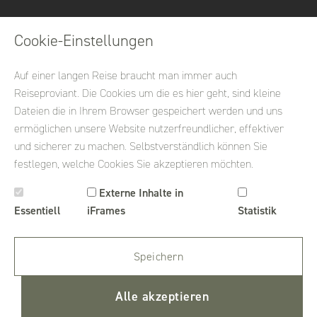
Cookie-Einstellungen
Auf einer langen Reise braucht man immer auch
Reiseproviant. Die Cookies um die es hier geht, sind kleine
Dateien die in Ihrem Browser gespeichert werden und uns
ermöglichen unsere Website nutzerfreundlicher, effektiver
und sicherer zu machen. Selbstverständlich können Sie
festlegen, welche Cookies Sie akzeptieren möchten.
Externe Inhalte in
Essentiell
iFrames
Statistik
Speichern
Alle akzeptieren